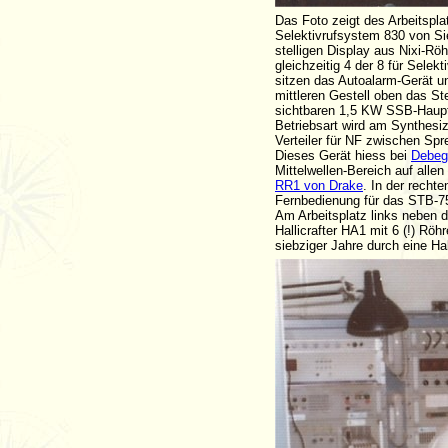
Das Foto zeigt des Arbeitspl
Selektivrufsystem 830 von 
stelligen Display aus Nixi-R
gleichzeitig 4 der 8 für Sel
sitzen das Autoalarm-Gerät u
mittleren Gestell oben das S
sichtbaren 1,5 KW SSB-Haupts
Betriebsart wird am Synthesiz
Verteiler für NF zwischen Sp
Dieses Gerät hiess bei
Debeg
Mittelwellen-Bereich auf all
RR1 von Drake
. In der recht
Fernbedienung für das STB-75
Am Arbeitsplatz links neben 
Hallicrafter HA1 mit 6 (!) Röh
siebziger Jahre durch eine Ha