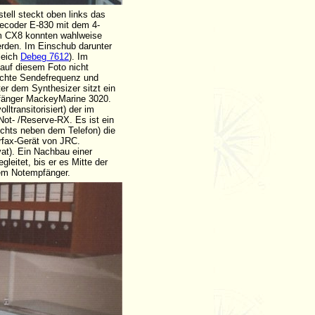
tell steckt oben links das
ecoder E-830 mit dem 4-
dem CX8 konnten wahlweise
erden. Im Einschub darunter
leich
Debeg 7612
). Im
 auf diesem Foto nicht
schte Sendefrequenz und
er dem Synthesizer sitzt ein
mpfänger MackeyMarine 3020.
ltransitorisiert) der im
Not- /Reserve-RX. Es ist ein
echts neben dem Telefon) die
rfax-Gerät von JRC.
at). Ein Nachbau einer
leitet, bis er es Mitte der
dem Notempfänger.