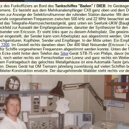
atz des Funkoffiziers an Bord des
Tankschiffes "Baden" / DIEB
. Im Geräteges
Siemens. Es besteht aus dem Mehrkanalempfänger CX8 ganz oben und dem D
öhren zur Anzeige der Selektivrufnummer der rufenden Station darunter. Mit 
ektivrufe vorgesehenen Frequenzen zwischen 500 kHz und 22 MHz beoachtet w
nd das Telegrafie-Alarmzeichentastgerät, ganz unten ein Seefunk-UKW (Baug
teckfeld zur Auswahl der Empfangsantennen, darunter der Synthesizer für den
ender von Ericsson. Er steht links quer zu diesem Arbeitsplatz. Die gewün
er eingestellt, der Sender kann vom Arbeitsplatz aus abgestimmt werden. Unt
rechgarnituren, Kopfhörer, Sender und Empfänger. In der Mitte unten: Ein E
 7200
. Im Gestell rechts daneben oben: Der 400 Watt Notsender (Ericsson / vol
en für Schiffe vorgesehenen Frequenzen abgestimmt werden konnte. Unten der 
en Ecke steht hinter dem Telefon das
Sitor
-Gerät STB-75 von Philips, davor (r
, noch weiter rechts ein Fernschreiber von Lorenz und ganz rechts ein Wette
dem Funktagebuch das gelochtes Metallgehäuse ist eine Automatik-Taste (priv
ren. Dieses Gerät hat OM Tiemann jahrelang zuverlässig auf vielen Schiffen beg
lbleiter-Konstruktion ersetzte. Der dazugehörende Wabbler steht rechts vor 