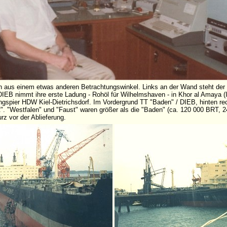
n aus einem etwas anderen Betrachtungswinkel. Links an der Wand steht der
DIEB nimmt ihre erste Ladung - Rohöl für Wilhelmshaven - in Khor al Amaya 
gspier HDW Kiel-Dietrichsdorf. Im Vordergrund TT "Baden" / DIEB, hinten r
t". "Westfalen" und "Faust" waren größer als die "Baden" (ca. 120 000 BRT, 2
z vor der Ablieferung.