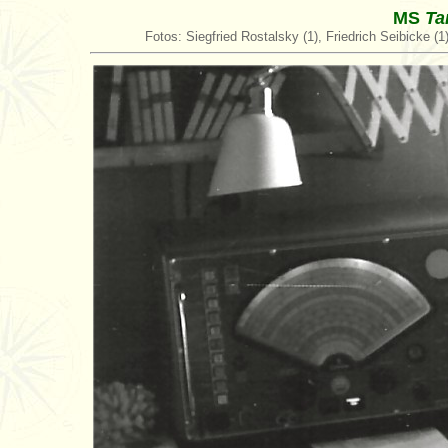
MS
Ta
Fotos: Siegfried Rostalsky (1), Friedrich Seibicke (