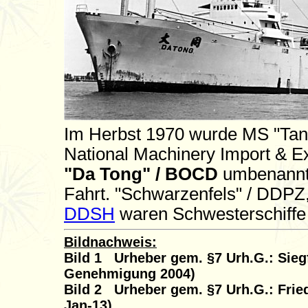
Im Herbst 1970 wurde MS "Tann
National Machinery Import & Ex
"Da Tong" / BOCD
umbenannt.
Fahrt. "Schwarzenfels" / DDPZ
DDSH
waren Schwesterschiffe
Bildnachweis:
Bild 1 Urheber gem. §7 Urh.G.: Siegf
Genehmigung 2004)
Bild 2 Urheber gem. §7 Urh.G.: Frie
Jan-13)