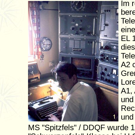
Im r
ber
Tele
eine
EL 1
dies
Tele
A2 c
Gre
Lore
A1,
und
Rech
und
MS "Spitzfels" / DDQF wurde 19