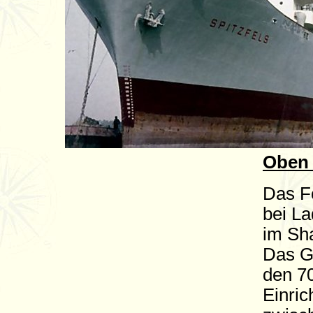
Oben 
Das Fo
bei La
im Sha
Das Ge
den 70
Einri