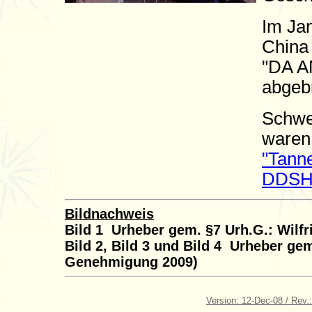
Im Jan
China 
"DA A
abgeb
Schwes
waren 
"Tann
DDS
Bildnachweis
Bild 1 Urheber gem. §7 Urh.G.: Wilfr
Bild 2, Bild 3 und Bild 4 Urheber gem
Genehmigung 2009)
Version: 12-Dec-08 / Rev.