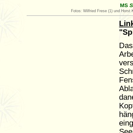
MS
S
Fotos: Wilfried Frese (1) und Horst 
Lin
"Sp
Das
Arbe
vers
Sch
Fen
Abla
dane
Kop
hän
ein
See