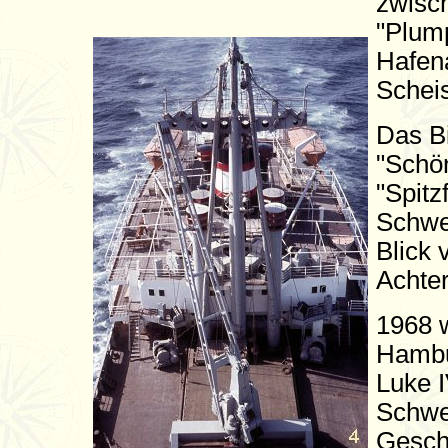
zwisc
"Plump
Hafena
Schei
Das Bi
"Schön
"Spit
Schwer
Blick 
Achter
1968 w
Hambu
Luke I
Schwer
Geschi