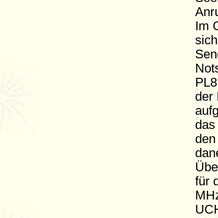
Anr
Im G
sich
Sen
Not
PL81
der
auf
das
den
dane
Übe
für
MHz
UCH