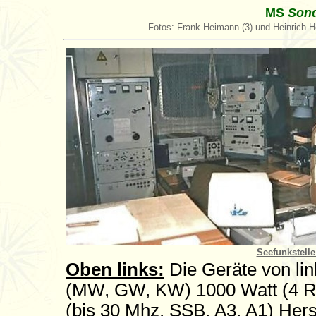
MS
Son
Fotos: Frank Heimann (3) und Heinrich He
Seefunkstell
Oben links:
Die Geräte von li
(MW, GW, KW) 1000 Watt (4 
(bis 30 Mhz, SSB, A3, A1) Hers