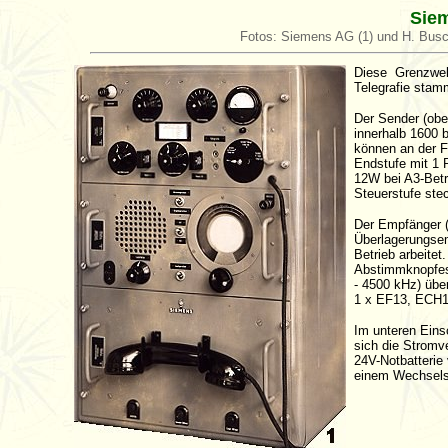
Siem
Fotos: Siemens AG (1) und H. Bus
Diese Grenzwell
Telegrafie stam
Der Sender (obe
innerhalb 1600 
können an der F
Endstufe mit 1 
12W bei A3-Betri
Steuerstufe ste
Der Empfänger (m
Überlagerungsem
Betrieb arbeite
Abstimmknopfes
- 4500 kHz) übe
1 x EF13, ECH1
Im unteren Eins
sich die Stromv
24V-Notbatterie
einem Wechsels