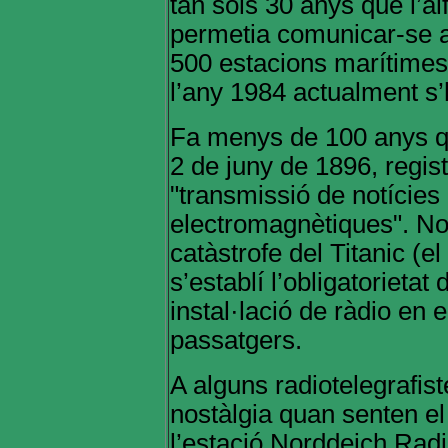
tan sols 30 anys que l’al
permetia comunicar-se a
500 estacions marítimes
l’any 1984 actualment s’
Fa menys de 100 anys que
2 de juny de 1896, regist
"transmissió de notície
electromagnètiques". No 
catàstrofe del Titanic (e
s’establí l’obligatorieta
instal·lació de ràdio en
passatgers.
A alguns radiotelegrafis
nostàlgia quan senten e
l’estació Norddeich Rad