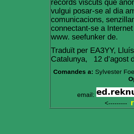
records viscuts que anom
vulgui posar-se al dia am
comunicacions, senzillam
connectant-se a Internet 
www. seefunker de.
Traduït per EA3YY, Llu
Catalunya, 12 d’agost 
Comandes a:
Sylvester Fo
O
email:
<---------