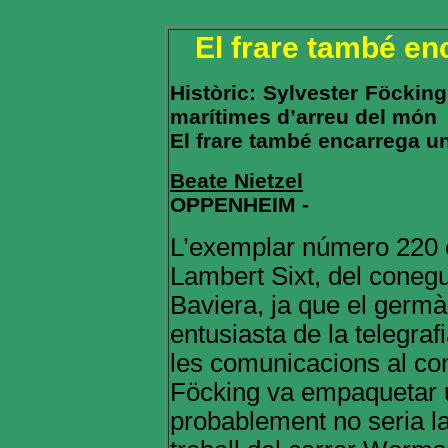
El frare també e
Històric: Sylvester Föckin
marítimes d’arreu del món
El frare també encarrega 
Beate Nietzel
OPPENHEIM -
L’exemplar número 220 e
Lambert Sixt, del conegut
Baviera, ja que el germà
entusiasta de la telegraf
les comunicacions al con
Föcking va empaquetar 
probablement no seria la