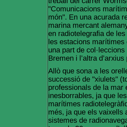
treball del carrer Worms
"Comunicacions marítimes
món". En una acurada rec
marina mercant alemany
en radiotelegrafia de le
les estacions marítimes
una part de col·leccions
Bremen i l’altra d’arxius 
Allò que sona a les orel
successió de "xiulets" (t
professionals de la mar 
inesborrables, ja que le
marítimes radiotelegràfi
més, ja que els vaixells
sistemes de radionavegaci