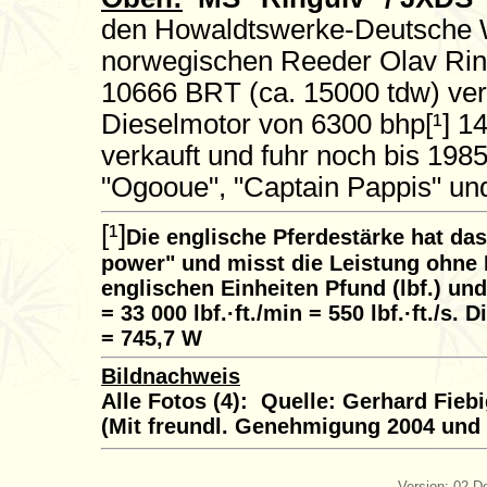
den Howaldtswerke-Deutsche W
norwegischen Reeder Olav Ring
10666 BRT (ca. 15000 tdw) ve
Dieselmotor von 6300 bhp[¹] 1
verkauft und fuhr noch bis 198
"Ogooue", "Captain Pappis" und
[¹]
Die englische Pferdestärke hat da
power" und misst die Leistung ohne 
englischen Einheiten Pfund (lbf.) und
= 33 000 lbf.·ft./min = 550 lbf.·ft./s
= 745,7 W
Bildnachweis
Alle Fotos (4): Quelle: Gerhard Fie
(Mit freundl. Genehmigung 2004 und
Version: 02-D