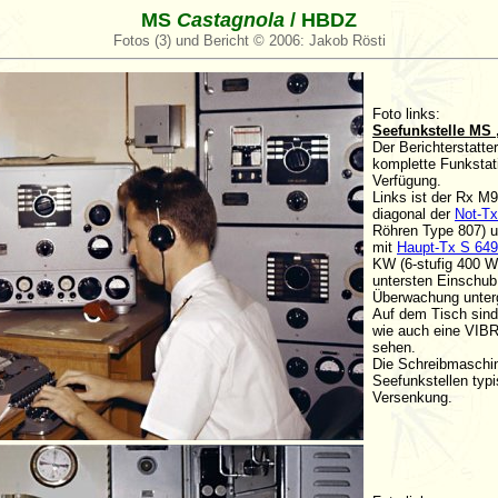
MS
Castagnola
/ HBDZ
Fotos (3) und Bericht © 2006: Jakob Rösti
Foto links:
Seefunkstelle MS
Der Berichterstatte
komplette Funkst
Verfügung.
Links ist der Rx M
diagonal der
Not-Tx
Röhren Type 807) u
mit
Haupt-Tx S 649
KW (6-stufig 400 W
untersten Einschub
Überwachung unter
Auf dem Tisch sin
wie auch eine VIB
sehen.
Die Schreibmaschine
Seefunkstellen typ
Versenkung.