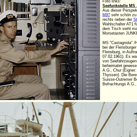
Foto links:
Seefunkstelle MS
Aus dieser Perspek
M97
sehr schön zu
rechts neben der
St
Wahlschalter AT1 f
dem Tisch sieht ma
Morsetasten JUN
MS "Castagnola" /
bei der Flensburger
Flensburg, in Auftr
07.02.1961). Es war
von Seefahrzeugen 
beheimatet gewesen
A.G., Chur (Eigner:
Thyssen). Die Bere
Suisse-Outremer B
Befrachtungs A.G.