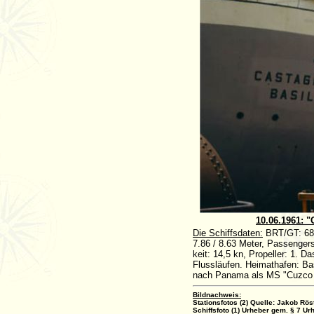
10.06.1961: 
Die Schiffsdaten:
BRT/GT: 6869
7.86 / 8.63 Meter, Passenger
keit: 14,5 kn, Propeller: 1. D
Flussläufen. Heimathafen: Ba
nach Panama als MS "Cuzco K
Bildnachweis:
Stationsfotos (2) Quelle: Jakob Rös
Schiffsfoto (1) Urheber gem. § 7 Ur