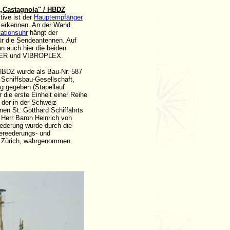
 „Castagnola" / HBDZ
tive ist der
Hauptempfänger
 erkennen. An der Wand
ationsuhr
hängt der
ür die Sendeantennen. Auf
n auch hier die beiden
KER und VIBROPLEX.
HBDZ wurde als Bau-Nr. 587
 Schiffsbau-Gesellschaft,
ag gegeben (Stapellauf
 die erste Einheit einer Reihe
der in der Schweiz
en St. Gotthard Schiffahrts
 Herr Baron Heinrich von
ederung wurde durch die
ereederungs- und
, Zürich, wahrgenommen.