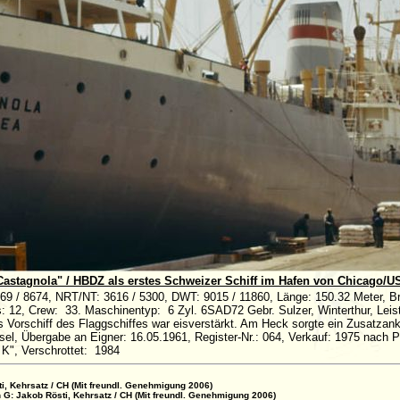
"Castagnola" / HBDZ als erstes Schweizer Schiff im Hafen von Chicago/US
 / 8674, NRT/NT: 3616 / 5300, DWT: 9015 / 11860, Länge: 150.32 Meter, Bre
s: 12, Crew: 33. Maschinentyp: 6 Zyl. 6SAD72 Gebr. Sulzer, Winterthur, Lei
as Vorschiff des Flaggschiffes war eisverstärkt. Am Heck sorgte ein Zusatzanker
sel, Übergabe an Eigner: 16.05.1961, Register-Nr.: 064, Verkauf: 1975 nach 
", Verschrottet: 1984
ti, Kehrsatz / CH (Mit freundl. Genehmigung 2006)
h G: Jakob Rösti, Kehrsatz / CH (Mit freundl. Genehmigung 2006)