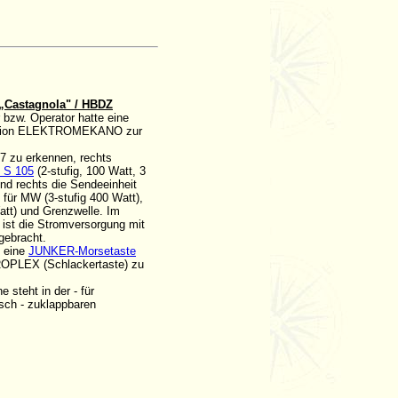
 „Castagnola" / HBDZ
r bzw. Operator hatte eine
ation ELEKTROMEKANO zur
97 zu erkennen, rechts
 S 105
(2-stufig, 100 Watt, 3
nd rechts die Sendeeinheit
für MW (3-stufig 400 Watt),
att) und Grenzwelle. Im
 ist die Stromversorgung mit
gebracht.
d eine
JUNKER-Morsetaste
ROPLEX (Schlackertaste) zu
 steht in der - für
isch - zuklappbaren