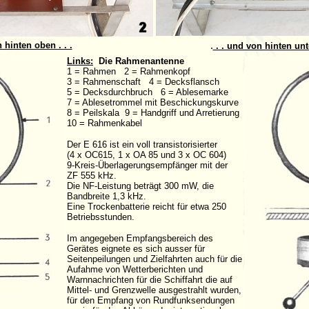
.
 hinten oben . . .
. . und von hinten unt
Links:
Die Rahmenantenne
1 = Rahmen 2 = Rahmenkopf
3 = Rahmenschaft 4 = Decksflansch
5 = Decksdurchbruch 6 = Ablesemarke
7 = Ablesetrommel mit Beschickungskurve
8 = Peilskala 9 = Handgriff und Arretierung
10 = Rahmenkabel
Der E 616 ist ein voll transistorisierter
(4 x OC615, 1 x OA 85 und 3 x OC 604)
9-Kreis-Überlagerungsempfänger mit der
ZF 555 kHz.
Die NF-Leistung beträgt 300 mW, die
Bandbreite 1,3 kHz.
Eine Trockenbatterie reicht für etwa 250
Betriebsstunden.
Im angegeben Empfangsbereich des
Gerätes eignete es sich ausser für
Seitenpeilungen und Zielfahrten auch für die
Aufahme von Wetterberichten und
Warnnachrichten für die Schiffahrt die auf
Mittel- und Grenzwelle ausgestrahlt wurden,
für den Empfang von Rundfunksendungen