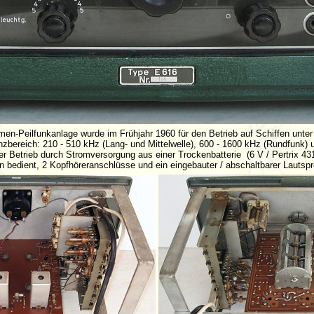
men-Peilfunkanlage wurde im Frühjahr 1960 für den Betrieb auf Schiffen unter
zbereich: 210 - 510 kHz (Lang- und Mittelwelle), 600 - 1600 kHz (Rundfunk)
r Betrieb durch Stromversorgung aus einer Trockenbatterie (6 V / Pertrix 431
 bedient, 2 Kopfhöreranschlüsse und ein eingebauter / abschaltbarer Lautsp