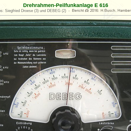
Drehrahmen-Peilfunkanlage E 616
os: Siegfried Droese (3) und DEBEG (2) -