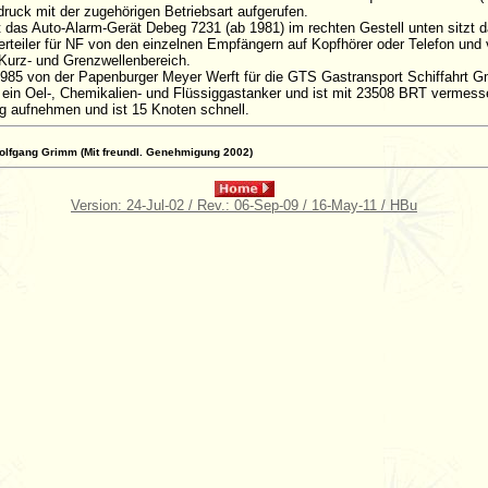
druck mit der zugehörigen Betriebsart aufgerufen.
t das Auto-Alarm-Gerät Debeg 7231 (ab 1981) im rechten Gestell unten sitzt d
teiler für NF von den einzelnen Empfängern auf Kopfhörer oder Telefon und
urz- und Grenzwellenbereich.
985 von der Papenburger Meyer Werft für die GTS Gastransport Schiffahrt G
t ein Oel-, Chemikalien- und Flüssiggastanker und ist mit 23508 BRT vermess
g aufnehmen und ist 15 Knoten schnell.
Wolfgang Grimm (Mit freundl. Genehmigung 2002)
Version: 24-Jul-02 / Rev.: 06-Sep-09 / 16-May-11 / HBu