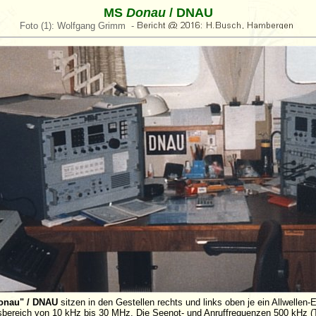
MS
Donau
/ DNAU
Foto (1): Wolfgang Grimm -
Donau" / DNAU
sitzen in den Gestellen rechts und links oben je ein Allwellen
bereich von 10 kHz bis 30 MHz. Die Seenot- und Anruffrequenzen 500 kHz (T