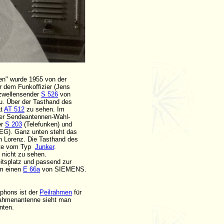
en" wurde 1955 von der
r dem Funkoffizier (Jens
rzwellensender
S 526
von
zu. Über der Tasthand des
ät
AT 512
zu sehen. Im
 der Sendeantennen-Wahl-
er
S 203
(Telefunken) und
G). Ganz unten steht das
n Lorenz. Die Tasthand des
aste vom Typ
Junker
.
 nicht zu sehen.
eitsplatz und passend zur
um einen
E 66a
von SIEMENS.
phons ist der
Peilrahmen
für
Rahmenantenne sieht man
nten.