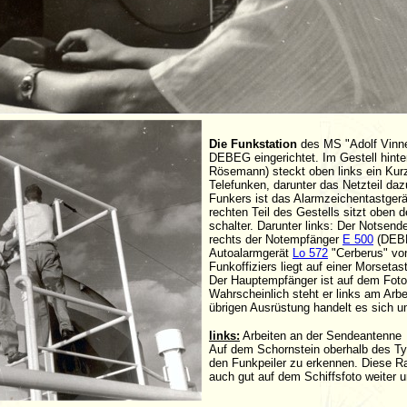
Die Funkstation
des MS "Adolf Vinn
DEBEG eingerichtet. Im Gestell hinte
Rösemann) steckt oben links ein Ku
Telefunken, darunter das Netzteil da
Funkers ist das Alarmzeichentastger
rechten Teil des Gestells sitzt oben
schalter. Darunter links: Der Notsend
rechts der Notempfänger
E 500
(DEBE
Autoalarmgerät
Lo 572
"Cerberus" vo
Funkoffiziers liegt auf einer Morset
Der Hauptempfänger ist auf dem Foto
Wahrscheinlich steht er links am Arb
übrigen Ausrüstung handelt es sich 
links:
Arbeiten an der Sendeantenne
Auf dem Schornstein oberhalb des Ty
den Funkpeiler zu erkennen. Diese 
auch gut auf dem Schiffsfoto weiter u