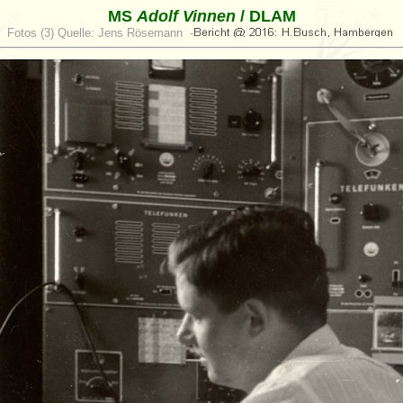
MS
Adolf Vinnen
/ DLAM
Fotos (3) Quelle: Jens Rösemann -