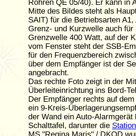
Röhren QE 05/40). Er kann in A
Mitte des Bildes steht als Hau
SAIT) für die Betriebsarten A1,
Grenz- und Kurzwelle auch für 
Grenzwelle 400 Watt, auf der K
vom Fenster steht der SSB-E
für den Frequenzbereich zwis
über dem Empfänger ist der S
angebracht.
Das rechte Foto zeigt in der Mi
Überleiteinrichtung ins Bord-T
Der Empfänger rechts auf dem 
ein 9-Kreis-Überlagerungsempf
der Wand ein Auto-Alarmgerä
Schalttafel, darunter die
Statio
MS "Regina Maris" / DKOD wur