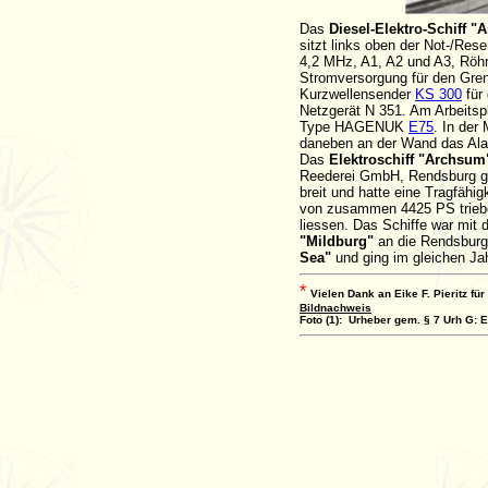
Das
Diesel-Elektro-Schiff "
sitzt links oben der Not-/Re
4,2 MHz, A1, A2 und A3, Röhr
Stromversorgung für den Gren
Kurzwellensender
KS 300
für
Netzgerät N 351. Am Arbeitsp
Type HAGENUK
E75
. In der
daneben an der Wand das Alar
Das
Elektroschiff "Archsu
Reederei GmbH, Rendsburg geb
breit und hatte eine Tragfähig
von zusammen 4425 PS trieben
liessen. Das Schiffe war mit
"Mildburg"
an die Rendsburg
Sea"
und ging im gleichen Ja
*
Vielen Dank an Eike F. Pieritz fü
Bildnachweis
Foto (1): Urheber gem. § 7 Urh G: E