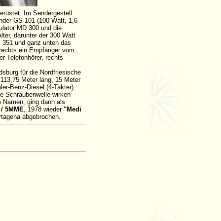
rüstet. Im Sendergestell
nder GS 101 (100 Watt, 1,6 -
ulator MD 300 und die
ter, darunter der 300 Watt
S 351 und ganz unten das
 rechts ein Empfänger vom
er Telefonhörer, rechts
burg für die Nordfriesische
113,75 Meter lang, 15 Meter
mler-Benz-Diesel (4-Takter)
ne Schraubenwelle wirken
m Namen, ging dann als
 / 5MME
, 1978 wieder
"Medi
rtagena abgebrochen.