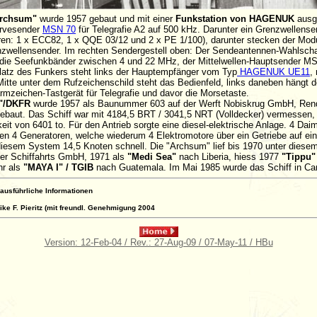
Archsum"
wurde 1957 gebaut und mit einer
Funkstation von HAGENUK
ausge
servesender
MSN 70
für Telegrafie A2 auf 500 kHz. Darunter ein Grenzwellense
en: 1 x ECC82, 1 x QQE 03/12 und 2 x PE 1/100), darunter stecken der Mod
zwellensender. Im rechten Sendergestell oben: Der Sendeantennen-Wahlschal
 die Seefunkbänder zwischen 4 und 22 MHz, der Mittelwellen-Hauptsender M
latz des Funkers steht links der Hauptempfänger vom Typ
HAGENUK UE11
,
 Mitte unter dem Rufzeichenschild steht das Bedienfeld, links daneben hängt d
mzeichen-Tastgerät für Telegrafie und davor die Morsetaste.
m"/DKFR
wurde 1957 als Baunummer 603 auf der Werft Nobiskrug GmbH, Rends
aut. Das Schiff war mit 4184,5 BRT / 3041,5 NRT (Volldecker) vermessen, 
keit von 6401 to. Für den Antrieb sorgte eine diesel-elektrische Anlage. 4 Dai
 4 Generatoren, welche wiederum 4 Elektromotore über ein Getriebe auf ei
 diesem System 14,5 Knoten schnell. Die "Archsum" lief bis 1970 unter diese
er Schiffahrts GmbH, 1971 als
"Medi Sea"
nach Liberia, hiess 1977
"Tippu"
hr als
"MAYA I" / TGIB
nach Guatemala. Im Mai 1985 wurde das Schiff in Ca
r ausführliche Informationen
ike F. Pieritz (mit freundl. Genehmigung 2004
Version: 12-Feb-04 / Rev.: 27-Aug-09 / 07-May-11 / HBu