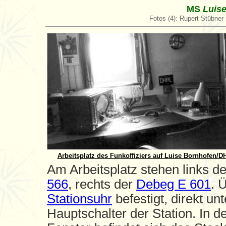
MS
Luis
Fotos (4): Rupert Stübner
Arbeitsplatz des Funkoffiziers auf Luise Bornhofen/
Am Arbeitsplatz stehen links 
566
, rechts der
Debeg E 601
. 
Stationsuhr
befestigt, direkt un
Hauptschalter der Station. In d