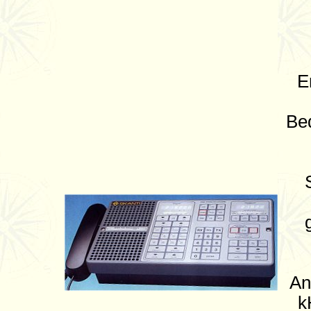
E
Bed
An
k