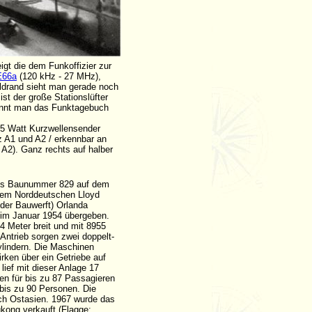
igt die dem Funkoffizier zur
E66a
(120 kHz - 27 MHz),
ildrand sieht man gerade noch
t der große Stationslüfter
kennt man das Funktagebuch
375 Watt Kurzwellensender
z A1 und A2 / erkennbar an
 A2). Ganz rechts auf halber
ls Baunummer 829 auf dem
dem Norddeutschen Lloyd
der Bauwerft) Orlanda
im Januar 1954 übergeben.
44 Meter breit und mit 8955
ntrieb sorgen zwei doppelt-
ylindern. Die Maschinen
ken über ein Getriebe auf
ief mit dieser Anlage 17
en für bis zu 87 Passagieren
 bis zu 90 Personen. Die
ch Ostasien. 1967 wurde das
gkong verkauft (Flagge: