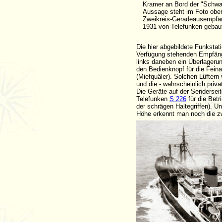
Kramer an Bord der "Schwab
Aussage steht im Foto obe
Zweikreis-Geradeausempfän
1931 von Telefunken gebau
Die hier abgebildete Funkstat
Verfügung stehenden Empfäng
links daneben ein Überlager
den Bedienknopf für die Fein
(Miefquäler). Solchen Lüfter
und die - wahrscheinlich priv
Die Geräte auf der Senderseit
Telefunken
S 226
für die Betr
der schrägen Haltegriffen). U
Höhe erkennt man noch die z