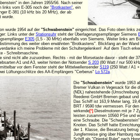
enstein" in den Jahren 1955/56. Nach seiner
n links vom E-305 noch der
"Brotkasten"
, ein
ger E-381 (10 kHz bis 20 MHz), der ab
t wurde.
ion wurde 1954 auf der
"Schwabenstein"
eingerichtet. Das Foto oben links ze
er: Links unter der
Stationsuhr
steht der Überlagerungsempfänger Siemens
ungsempfänger
E305
(1,5 - 30 MHz) ebenfalls von Siemens. Weiter links am B
abstimmung des weiter oben erwähnten "Brotkastens". Blickfang an der Wand is
n verdanke ich meine Probleme mit den Schultergelenken! Auf dem Tisch er
ate - Schreibmaschine.
e sind nicht alle zuzuordnen. Rechts - mit der Morsetaste davor - steht der 
iebsarten A1 und A3, weiter hinten der Notsender
S 203
(80 Watt / nur 500 kH
nmittelbar vor dem Fenster steht der Mittelwellensender
S119
(250 Watt / A1 +
wei Lüftungsschlitze des AA-Empfängers "Cerberus"
Lo 572a
.
Die
"Schwabenstein"
wurde 1953 a
Bremer Vulkan in Vegesack für die 
(NDL) nahestehende (Umschreibung 
Reederei GmbH Bremen gebaut und 
Das Schiff ist 163,9 Meter lang, 19,
BRT / 9590 tdw vermessen. Für den A
wirkende
[¹]
Dieselmotoren mit je 7 Z
leisten zusammen 10560 PSe und wir
eine Schraube. Die "Schwabenstein" l
Knoten. Das Schiff hatte Einrichtung
der 1. Klasse, die Besatzung betrug
Jungfernreise ging über Hamburg na
Schiff als "Oriental Ruler" nach Hon