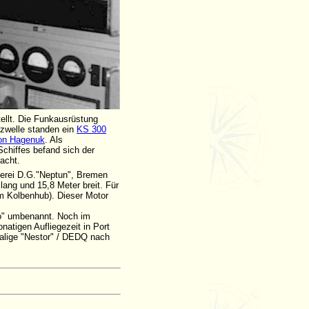
ellt. Die Funkausrüstung
rzwelle standen ein
KS 300
on Hagenuk
. Als
chiffes befand sich der
acht.
derei D.G."Neptun", Bremen
ang und 15,8 Meter breit. Für
m Kolbenhub). Dieser Motor
lio" umbenannt. Noch im
natigen Aufliegezeit in Port
malige "Nestor" / DEDQ nach