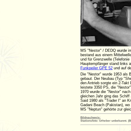
MS "Nestor" / DEDQ wurde im 
bestand aus einem Mittelwel
und für Grenzwelle (Telefonie 
Hauptempfänger stand links a
Funkpeiler GPE 52
und auf de
Die "Nestor" wurde 1953 als
gebaut. Der Neubau (Typ "She
den Antrieb sorgte ein 2-Tak
leistete 3350 PS, die "Nestor"
1970 wurde die "Nestor" nach 
gleichen Jahr ging das Schiff
Said 1980 als "Trader I" an K
Gadani Beach (Pakistan), wo
MS "Neptun" gehörte zur glei
Bildnachweis:
Stationsfoto: Urheber unbekannt. (