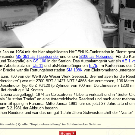
Januar 1954 mit der hier abgebildeten HAGENUK-Funkstation in Dienst gest
lensender
MS 351 als Hauptsender
und einem
S106 als Notsender
. Für die Ku
und Telegrafie) ein
GS 100
in der Station. Das Autoalarmgerät war ein
AE 1 v
m Arbeitsplatz ein
UE 11
und alsNotempfänger ein
E 75
. Im Kartenhaus des S
r Brücke war die Rettungsbootstation
SM 108K
von Elektromekano untergebr
 Baunr. 750 von der Werft AG Weser Werk Seebeck, Bremerhaven für die Ree
lterdecker") war mit 2700 BRT / 1427 NRT / 4868 dwt vermessen, 106 Meter l
t Dieselmotor Typ K5 Z 70/120 (5 Zylinder von 700 mm Durchmesser / 1200 m
 lief damit gut 14 Knoten.
Liberia ausgeflaggt, 1974 an Colocotronis / Liberia verkauft und in "Sister C
 als "Austrian Trader" an eine österreichische Reederei und nach einer mehrmo
ronin Shipping in Panama. Mitte Januar 1981 fuhr die jetzt 27 Jahre alte ehe
 am 5.2.1981 der Abbruch begann.
chen Reederei und war das um gut 1 Jahr ältere Schwesterschiff der "Nestor"
Bitte melden) Quelle: "Neptun-Ausstellung" im Schönebecker Schloss