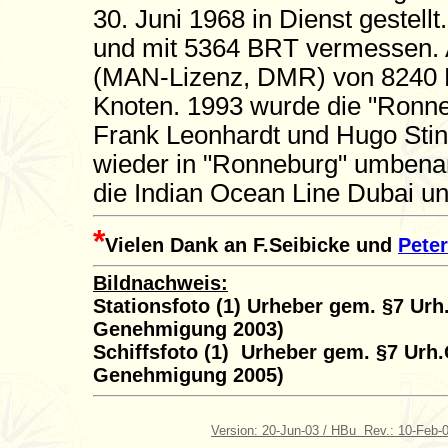
30. Juni 1968 in Dienst gestellt
und mit 5364 BRT vermessen. Al
(MAN-Lizenz, DMR) von 8240 KW
Knoten. 1993 wurde die "Ronneb
Frank Leonhardt und Hugo Stin
wieder in "Ronneburg" umbenan
die Indian Ocean Line Dubai u
*
Vielen Dank an F.Seibicke und
Peter
Bildnachweis:
Stationsfoto (1) Urheber gem. §7 Urh.
Genehmigung 2003)
Schiffsfoto (1) Urheber gem. §7 Urh
Genehmigung 2005)
Version: 20-Jun-03 / HBu Rev.: 10-Feb-0