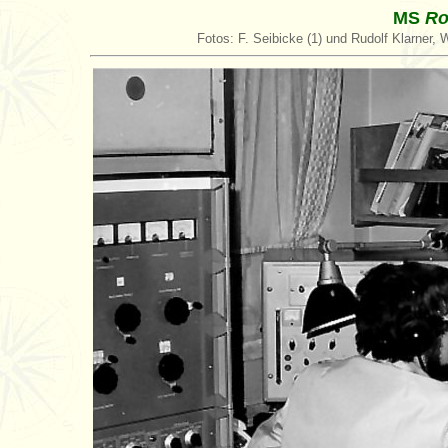
MS
Ro
Fotos: F. Seibicke (1) und Rudolf Klarner