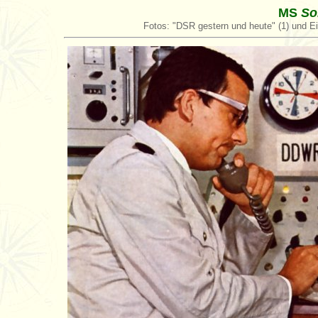
MS
So
Fotos: "DSR gestern und heute" (1) und Eik