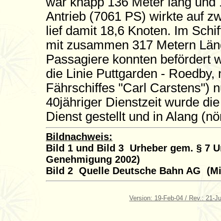
war knapp 136 Meter lang und 1
Antrieb (7061 PS) wirkte auf z
lief damit 18,6 Knoten. Im Schi
mit zusammen 317 Metern Län
Passagiere konnten befördert w
die Linie Puttgarden - Roedby, 
Fährschiffes "Carl Carstens") 
40jähriger Dienstzeit wurde di
Dienst gestellt und in Alang (
Bildnachweis:
Bild 1 und Bild 3 Urheber gem. § 7 U
Genehmigung 2002)
Bild 2 Quelle Deutsche Bahn AG (Mi
Version: 19-Feb-04 / Rev.: 21-J