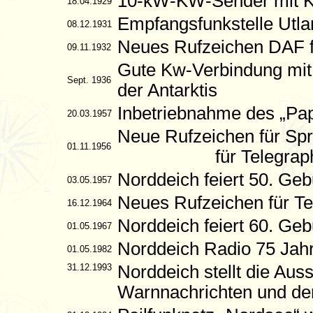
10-kW-KW-Sender mit Kri
18.04.1929
Empfangsfunkstelle Utla
08.12.1931
Neues Rufzeichen DAF f
09.11.1932
Gute Kw-Verbindung mit
Sept. 1936
der Antarktis
Inbetriebnahme des „Pap
20.03.1957
Neue Rufzeichen für S
01.11.1956
für Telegraphie
Norddeich feiert 50. Geb
03.05.1957
Neues Rufzeichen für T
16.12.1964
Norddeich feiert 60. Geb
01.05.1967
Norddeich Radio 75 Jahr
01.05.1982
31.12.1993
Norddeich stellt die Au
Warnnachrichten und de