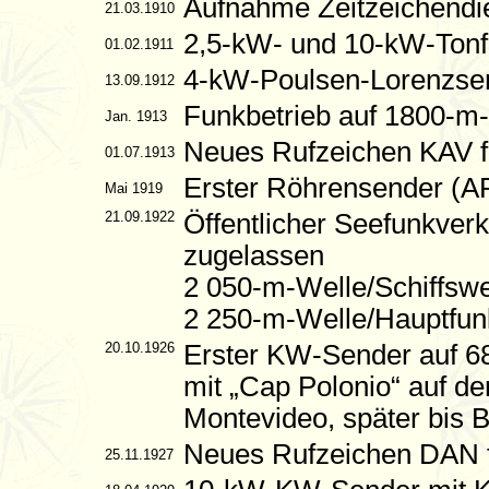
Aufnahme Zeitzeichendi
21.03.1910
2,5-kW- und 10-kW-Tonf
01.02.1911
4-kW-Poulsen-Lorenzsen
13.09.1912
Funkbetrieb auf 1800-m-
Jan. 1913
Neues Rufzeichen KAV 
01.07.1913
Erster Röhrensender (A
Mai 1919
21.09.1922
Öffentlicher Seefunkver
zugelassen
2 050-m-Welle/Schiffswe
2 250-m-Welle/Hauptfunk
20.10.1926
Erster KW-Sender auf 6
mit „Cap Polonio“ auf de
Montevideo, später bis 
Neues Rufzeichen DAN 
25.11.1927