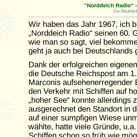
"Norddeich Radio" -
Ein Rückblic
Wir haben das Jahr 1967, ich bi
„Norddeich Radio“ seinen 60. G
wie man so sagt, viel bekomme 
geht ja auch bei Deutschlands g
Dank der erfolgreichen eigene
die Deutsche Reichspost am 1.
Marconis aufsehenerregender Er
den Verkehr mit Schiffen auf h
„hoher See“ konnte allerdings
ausgerechnet den Standort in 
auf einer sumpfigen Wiese unm
wählte, hatte viele Gründe, u.
Schiffen schon so früh wie mö