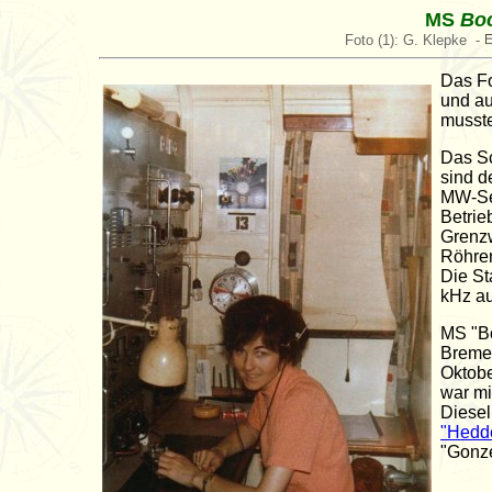
MS
Bo
Foto (1): G. Klepke -
Das Fo
und au
musst
Das Sc
sind d
MW-S
Betrie
Grenz
Röhren
Die St
kHz au
MS "B
Bremer
Oktobe
war mi
Diesel
"Hedd
"Gonz