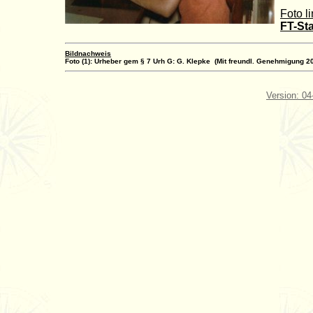
Foto li
FT-St
Bildnachweis
Foto (1): Urheber gem § 7 Urh G: G. Klepke (Mit freundl. Genehmigung 2
Version: 04